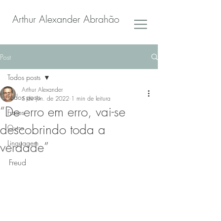
Arthur Alexander Abrahão
Post
Todos posts
Arthur Alexander
Todos posts
5 de jun. de 2022
1 min de leitura
“De erro em erro, vai-se
Frases
descobrindo toda a
Outro
Linguagem
verdade”
Freud