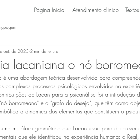
Página Inicial
Atendimento clínico
Textos
inguagem
e out. de 2023
2 min de leitura
ia lacaniana o nó borrom
a é uma abordagem teórica desenvolvida para compreender
s complexos processos psicológicos envolvidos na experiên
ntribuições de Lacan para a psicanálise foi a introdução d
"nó borromeano" e o "grafo do desejo", que têm como objet
simbólica a dinâmica dos elementos que constituem o psiq
uma metáfora geométrica que Lacan usou para descrever a
damentais que ele identificou na experiência humana: o Real