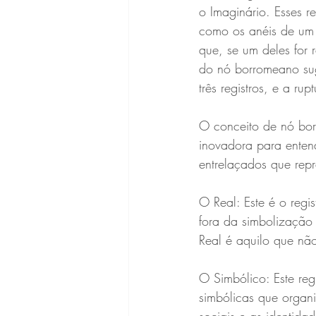
o Imaginário. Esses r
como os anéis de um 
que, se um deles for 
do nó borromeano sug
três registros, e a ru
O conceito de nó bor
inovadora para entend
entrelaçados que repr
O Real: Este é o regi
fora da simbolização
Real é aquilo que nã
O Simbólico: Este reg
simbólicas que organ