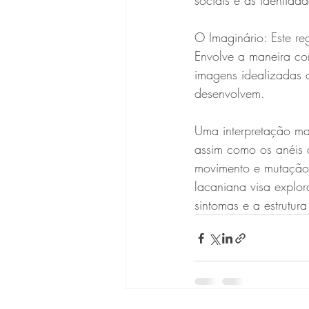
sociais e as identida
O Imaginário: Este re
Envolve a maneira co
imagens idealizadas o
desenvolvem.
Uma interpretação m
assim como os anéis d
movimento e mutação.
lacaniana visa explo
sintomas e a estrutur