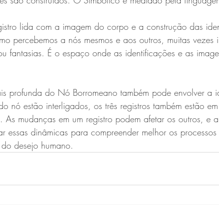
des são construídos. O Simbólico é mediado pela linguagem
gistro lida com a imagem do corpo e a construção das ide
mo percebemos a nós mesmos e aos outros, muitas vezes i
u fantasias. É o espaço onde as identificações e as imagen
ais profunda do Nó Borromeano também pode envolver a i
o nó estão interligados, os três registros também estão em
 As mudanças em um registro podem afetar os outros, e a 
rar essas dinâmicas para compreender melhor os processos 
a do desejo humano.