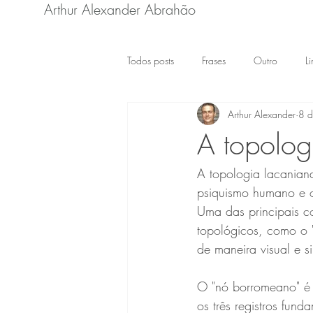
Arthur Alexander Abrahão
Todos posts
Frases
Outro
L
Arthur Alexander
8 d
A topolog
A topologia lacanian
psiquismo humano e o
Uma das principais co
topológicos, como o 
de maneira visual e 
O "nó borromeano" é 
os três registros fun