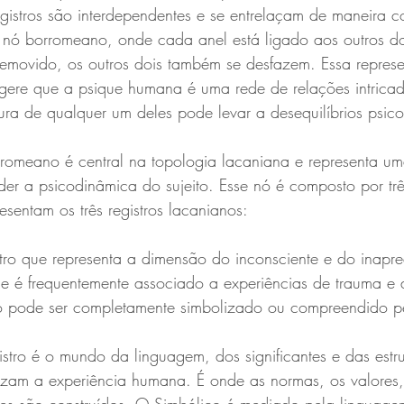
egistros são interdependentes e se entrelaçam de maneira 
nó borromeano, onde cada anel está ligado aos outros doi
removido, os outros dois também se desfazem. Essa represe
ere que a psique humana é uma rede de relações intricada
ptura de qualquer um deles pode levar a desequilíbrios psic
romeano é central na topologia lacaniana e representa 
er a psicodinâmica do sujeito. Esse nó é composto por trê
esentam os três registros lacanianos:
stro que representa a dimensão do inconsciente e do inapree
 e é frequentemente associado a experiências de trauma e 
o pode ser completamente simbolizado ou compreendido p
istro é o mundo da linguagem, dos significantes e das estru
izam a experiência humana. É onde as normas, os valores,