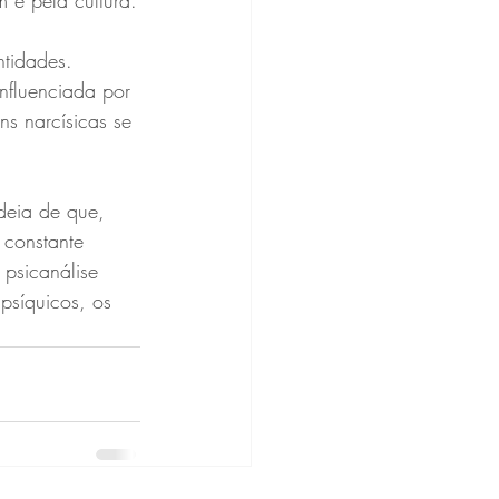
 e pela cultura.
ntidades. 
nfluenciada por 
s narcísicas se 
deia de que, 
 constante 
psicanálise 
psíquicos, os 