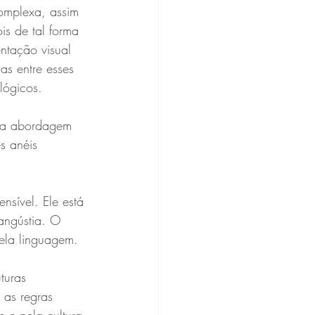
complexa, assim 
s de tal forma 
ntação visual 
s entre esses 
ológicos.
uma abordagem 
s anéis 
nsível. Ele está 
angústia. O 
ela linguagem.
turas 
 as regras 