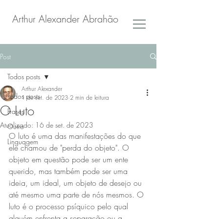
Arthur Alexander Abrahão
Post
Todos posts
Arthur Alexander
Todos posts
1 de set. de 2023
2 min de leitura
O Luto
Frases
Atualizado:
16 de set. de 2023
Outro
O luto é uma das manifestações do que 
Linguagem
ele chamou de "perda do objeto". O 
objeto em questão pode ser um ente 
querido, mas também pode ser uma 
ideia, um ideal, um objeto de desejo ou 
até mesmo uma parte de nós mesmos. O 
luto é o processo psíquico pelo qual 
alguém enfrenta a separação ou a 