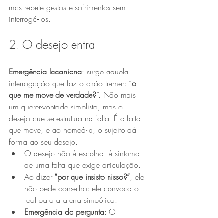
mas repete gestos e sofrimentos sem 
interrogá‑los.
2. O desejo entra
Emergência lacaniana
: surge aquela 
interrogação que faz o chão tremer: “
o 
que me move de verdade?
”. Não mais 
um querer-vontade simplista, mas o 
desejo que se estrutura na falta. É a falta 
que move, e ao nomeá-la, o sujeito dá 
forma ao seu desejo.
O desejo não é escolha: é sintoma 
de uma falta que exige articulação.
Ao dizer 
“por que insisto nisso?”
, ele 
não pede conselho: ele convoca o 
real para a arena simbólica.
Emergência da pergunta
: O 