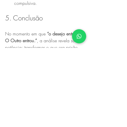
compulsiva.
5. Conclusão
No momento em que 
“o desejo entrou. 
O Outro entrou.”
, a análise revela sua 
potência: transformar o que era prisão 
em possibilidade de existência. É aí que 
o analisando se descobre, não mais 
refém de um enredo já escrito, mas autor 
de seu próprio percurso. É neste ponto, 
que a análise se revela: 
transformar 
prisão em invenção
. Quando 
“o desejo 
entrou. O Outro entrou.”
, a clínica deixa 
de ser técnica e torna-se um verdadeiro 
espaço de criação subjetiva. O 
analisando enfim reconhece: não estou 
condenado ao mesmo discurso, posso 