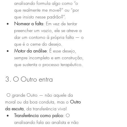
analisando formula algo como “o 
que realmente me move?” ou “por 
que insisto nesse padrão?”.
Nomear a falta
: Em vez de tentar 
preencher um vazio, ele se atreve a 
dar um contorno à própria falta — o 
que é o cerne do desejo.
Motor da análise
: É esse desejo, 
sempre incompleto e em construção, 
que sustenta o processo terapêutico.
3. O Outro entra
 O grande Outro — não aquele da 
moral ou da boa conduta, mas o 
Outro 
da escuta
, da transferência viva!
Transferência como palco
: O 
analisando fala ao analista e não 