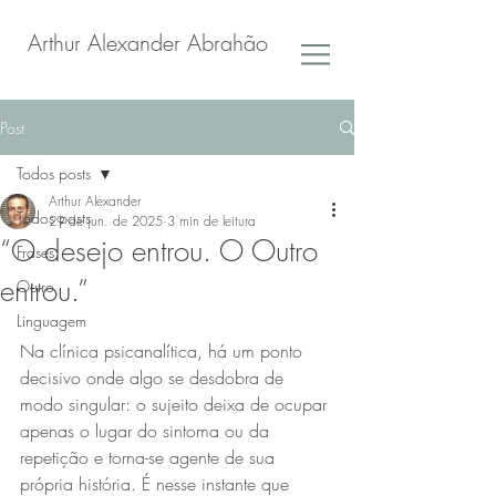
Arthur Alexander Abrahão
Post
Todos posts
Arthur Alexander
Todos posts
29 de jun. de 2025
3 min de leitura
“O desejo entrou. O Outro
Frases
entrou.”
Outro
Linguagem
Na clínica psicanalítica, há um ponto 
decisivo onde algo se desdobra de 
modo singular: o sujeito deixa de ocupar 
apenas o lugar do sintoma ou da 
repetição e torna-se agente de sua 
própria história. É nesse instante que 