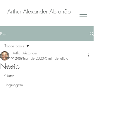
Arthur Alexander Abrahão
Post
Todos posts
Arthur Alexander
Todos posts
12 de mar. de 2023
0 min de leitura
Nasio
Frases
Outro
Linguagem