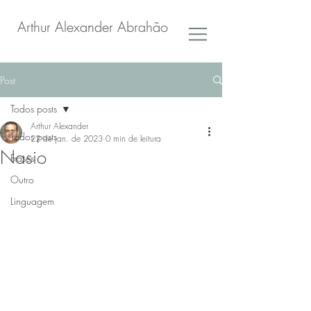
Arthur Alexander Abrahão
Post
Todos posts
Arthur Alexander
Todos posts
22 de jan. de 2023
0 min de leitura
Nasio
Frases
Outro
Linguagem