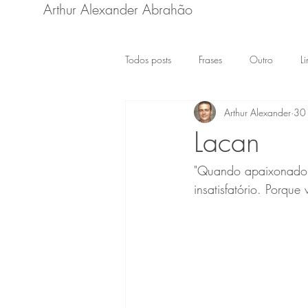
Arthur Alexander Abrahão
Todos posts
Frases
Outro
L
Arthur Alexander
30 
Lacan
"Quando apaixonado,
insatisfatório. Porqu