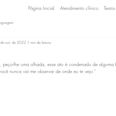
Página Inicial
Atendimento clínico
Textos
inguagem
de out. de 2022
1 min de leitura
 peço-lhe uma olhada, esse ato é condenado de alguma 
e você nunca vai me observar de onde eu te vejo."