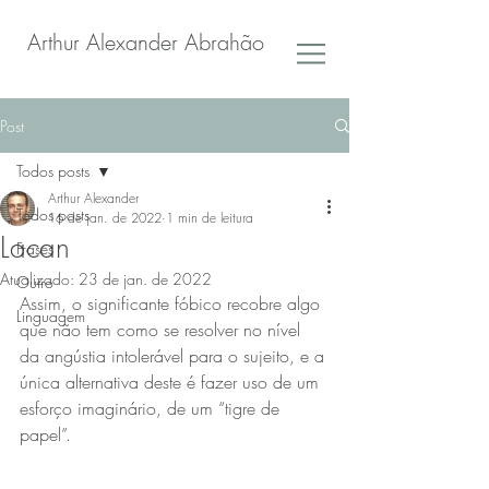
Arthur Alexander Abrahão
Post
Todos posts
Arthur Alexander
Todos posts
16 de jan. de 2022
1 min de leitura
Lacan
Frases
Atualizado:
23 de jan. de 2022
Outro
Assim, o significante fóbico recobre algo 
Linguagem
que não tem como se resolver no nível 
da angústia intolerável para o sujeito, e a 
única alternativa deste é fazer uso de um 
esforço imaginário, de um “tigre de 
papel”.