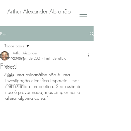
Arthur Alexander Abrahão
Post
Todos posts
Arthur Alexander
Todos posts
25 de jul. de 2021
1 min de leitura
Freud
Frases
"Pois uma psicanálise não é uma 
Outro
investigação científica imparcial, mas 
Linguagem
uma medida terapêutica. Sua essência 
não é provar nada, mas simplesmente 
alterar alguma coisa."