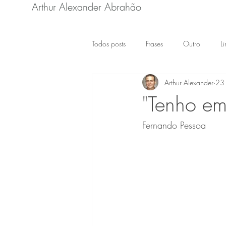
Arthur Alexander Abrahão
Todos posts
Frases
Outro
L
Arthur Alexander
23 
"Tenho em
Fernando Pessoa