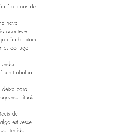
não é apenas de 
ma nova 
ia acontece 
 já não habitam 
ntes ao lugar 
render 
Há um trabalho 
, 
e deixa para 
equenos rituais, 
íceis de 
lgo estivesse 
or ter ido, 