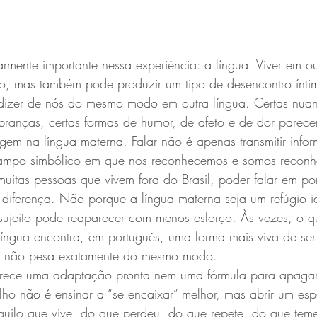
rmente importante nessa experiência: a língua. Viver em ou
o, mas também pode produzir um tipo de desencontro ínt
dizer de nós do mesmo modo em outra língua. Certas nua
mbranças, certas formas de humor, de afeto e de dor parece
gem na língua materna. Falar não é apenas transmitir info
ampo simbólico em que nos reconhecemos e somos reconh
muitas pessoas que vivem fora do Brasil, poder falar em p
 diferença. Não porque a língua materna seja um refúgio i
sujeito pode reaparecer com menos esforço. Às vezes, o q
língua encontra, em português, uma forma mais viva de ser
já não pesa exatamente do mesmo modo.
erece uma adaptação pronta nem uma fórmula para apagar 
lho não é ensinar a “se encaixar” melhor, mas abrir um e
aquilo que vive, do que perdeu, do que repete, do que tem