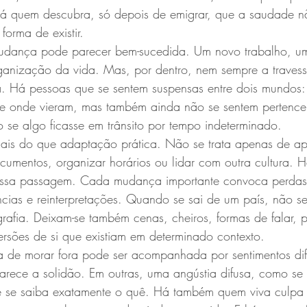
 Há quem descubra, só depois de emigrar, que a saudade 
orma de existir.
mudança pode parecer bem-sucedida. Um novo trabalho, u
anização da vida. Mas, por dentro, nem sempre a travess
 Há pessoas que se sentem suspensas entre dois mundos:
 de onde vieram, mas também ainda não se sentem pertence
se algo ficasse em trânsito por tempo indeterminado.
mais do que adaptação prática. Não se trata apenas de ap
cumentos, organizar horários ou lidar com outra cultura. 
nessa passagem. Cada mudança importante convoca perdas
cias e reinterpretações. Quando se sai de um país, não s
afia. Deixam-se também cenas, cheiros, formas de falar, p
 versões de si que existiam em determinado contexto.
ia de morar fora pode ser acompanhada por sentimentos dif
rece a solidão. Em outras, uma angústia difusa, como se a
e se saiba exatamente o quê. Há também quem viva culpa p