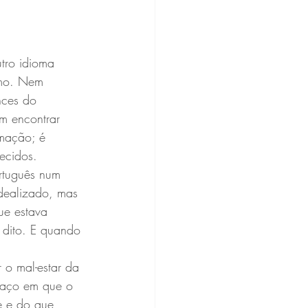
tro idioma 
imo. Nem 
nces do 
m encontrar 
rmação; é 
ecidos.
ortuguês num 
dealizado, mas 
ue estava 
 dito. E quando 
o mal-estar da 
spaço em que o 
e e do que 