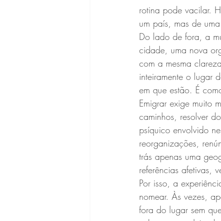
rotina pode vacilar.
um país, mas de uma f
Do lado de fora, a 
cidade, uma nova org
com a mesma clareza.
inteiramente o lugar
em que estão. É como 
Emigrar exige muito 
caminhos, resolver do
psíquico envolvido 
reorganizações, renún
trás apenas uma geogr
referências afetivas,
Por isso, a experiênc
nomear. Às vezes, apa
fora do lugar sem qu