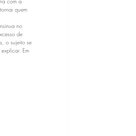
fra com a 
 tornar quem 
nsinua no 
excesso de 
 o sujeito se 
 explicar. Em 