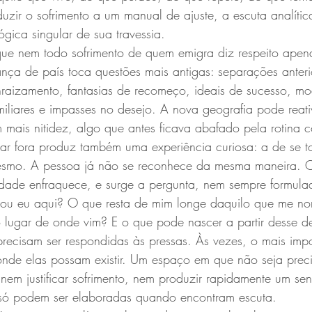
uzir o sofrimento a um manual de ajuste, a escuta analític
gica singular de sua travessia.
que nem todo sofrimento de quem emigra diz respeito apen
ça de país toca questões mais antigas: separações anteri
nraizamento, fantasias de recomeço, ideais de sucesso, m
familiares e impasses no desejo. A nova geografia pode reati
 mais nitidez, algo que antes ficava abafado pela rotina 
ar fora produz também uma experiência curiosa: a de se to
mesmo. A pessoa já não se reconhece da mesma maneira. O
idade enfraquece, e surge a pergunta, nem sempre formula
sou eu aqui? O que resta de mim longe daquilo que me n
lugar de onde vim? E o que pode nascer a partir desse d
recisam ser respondidas às pressas. Às vezes, o mais impo
onde elas possam existir. Um espaço em que não seja prec
em justificar sofrimento, nem produzir rapidamente um sen
só podem ser elaboradas quando encontram escuta.