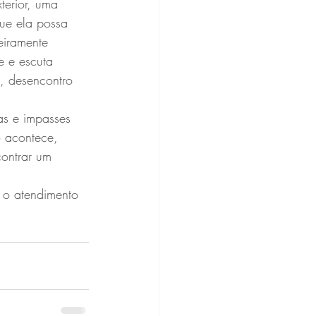
terior, uma 
ue ela possa 
eiramente 
e e escuta 
, desencontro 
as e impasses 
o acontece, 
contrar um 
 o atendimento 