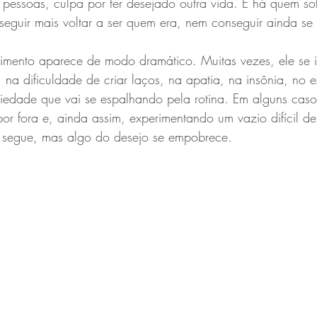
 pessoas, culpa por ter desejado outra vida. E há quem so
eguir mais voltar a ser quem era, nem conseguir ainda se
imento aparece de modo dramático. Muitas vezes, ele se i
, na dificuldade de criar laços, na apatia, na insônia, no 
edade que vai se espalhando pela rotina. Em alguns casos,
r fora e, ainda assim, experimentando um vazio difícil de
ca segue, mas algo do desejo se empobrece.