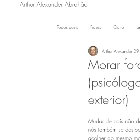
Arthur Alexander Abrahão
Todos posts
Frases
Outro
L
Arthur Alexander
29 
Morar fora
(psicólogo
exterior)
Mudar de país não de
nós também se desloc
acolher do mesmo modo