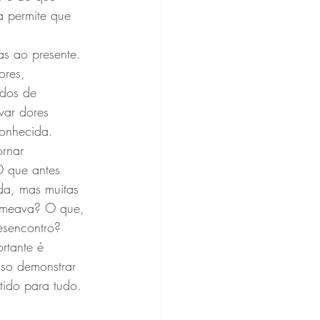
a permite que 
as ao presente. 
ores, 
odos de 
var dores 
conhecida.
rnar 
 que antes 
da, mas muitas 
omeava? O que, 
esencontro?
rtante é 
iso demonstrar 
tido para tudo. 