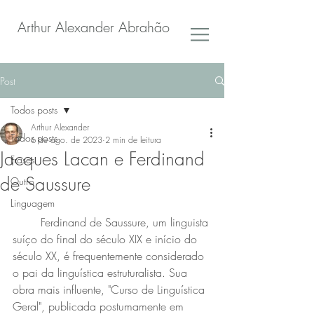
Arthur Alexander Abrahão
Post
Todos posts
Arthur Alexander
Todos posts
6 de ago. de 2023
2 min de leitura
Jacques Lacan e Ferdinand
Frases
de Saussure
Outro
Linguagem
	Ferdinand de Saussure, um linguista 
suíço do final do século XIX e início do 
século XX, é frequentemente considerado 
o pai da linguística estruturalista. Sua 
obra mais influente, "Curso de Linguística 
Geral", publicada postumamente em 